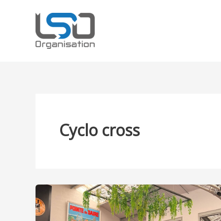
Aller
Lemardelé
au
Sport
contenu
Organisation
Cyclo cross